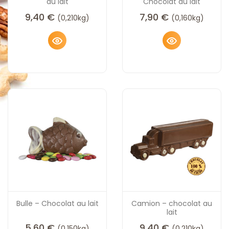
au lait
Chocolat au lait
9,40
€
7,90
€
(0,210kg)
(0,160kg)
Bulle – Chocolat au lait
Camion – chocolat au
lait
5,60
€
9,40
€
(0,150kg)
(0,210kg)