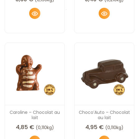
Caroline – Chocolat au
Choco’Auto – Chocolat
lait
au lait
4,85
€
4,95
€
(0,110kg)
(0,110kg)