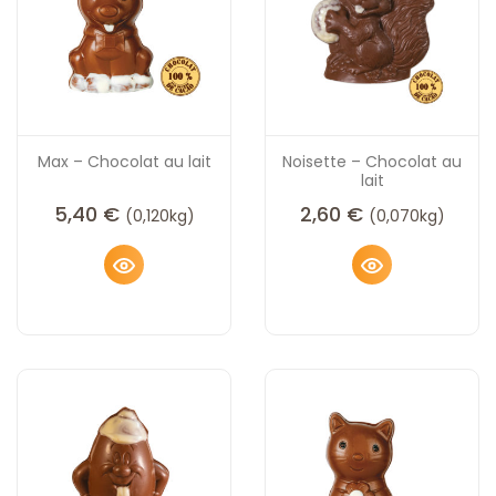
Max – Chocolat au lait
Noisette – Chocolat au
lait
5,40
€
2,60
€
(0,120kg)
(0,070kg)