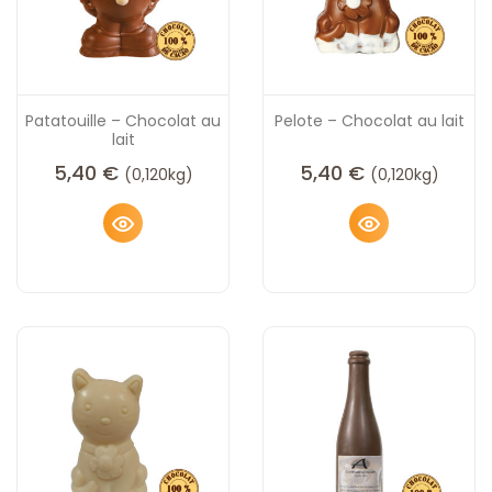
Patatouille – Chocolat au
Pelote – Chocolat au lait
lait
5,40
€
5,40
€
(0,120kg)
(0,120kg)