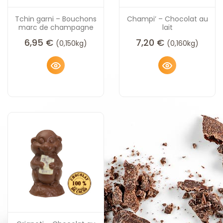
Tchin garni – Bouchons
Champi’ – Chocolat au
marc de champagne
lait
6,95
€
7,20
€
(0,150kg)
(0,160kg)