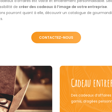
adeaux d’affaires est vaste et entièrement personnalisable. Sel
ssibilité de
créer des cadeaux à l’image de votre entreprise
.
ions pourront quant à elle, découvrir un catalogue de gourmandi
s.
CONTACTEZ-NOUS
Cadeau entrep
Des cadeaux d’affaires o
garnis, dragées person