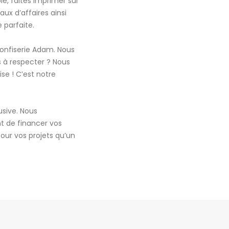
e, faites imprimer sur
ux d’affaires ainsi
 parfaite.
Confiserie Adam. Nous
 à respecter ? Nous
se ! C’est notre
usive. Nous
t de financer vos
our vos projets qu’un