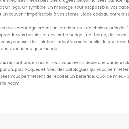
entreprises irrésistibles. Des dragées personnalisées par exempl
t un logo, un symbole, un message, tout est possible. Vos cadea
t un souvenir impérissable à vos clients. L’idée cadeau entreprise
ses trouveront également un interlocuteur de choix auprès de 
rendre vos besoins et envies. Un budget, un thème, des coloris
 vous proposer des solutions adaptées sans oublier la gourmandi
re une expérience gourmande.
ions ne sont pas en reste, nous vous avons dédié une partie excl
par an, pour Pâques et Noël, des catalogues qui vous permetten
alisées vous permettent de récolter un bénéfice. Quoi de mieux p
erie Adam.