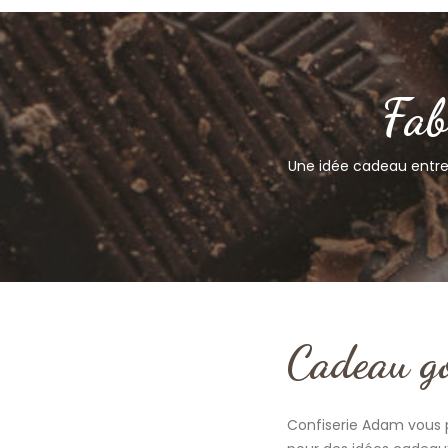
Fab
Une idée cadeau entrep
Cadeau g
Confiserie Adam vous p