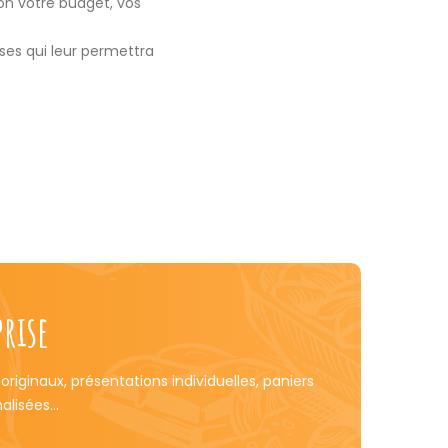
on votre budget, vos
ses qui leur permettra
rise
riginaux, présentations individuelles, paniers
nalisées…