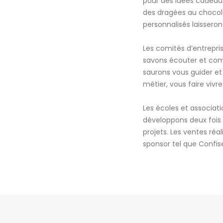
pour des idées cadeaux 
des dragées au chocola
personnalisés laisseron
Les comités d’entrepri
savons écouter et comp
saurons vous guider et
métier, vous faire viv
Les écoles et associat
développons deux fois 
projets. Les ventes ré
sponsor tel que Confis