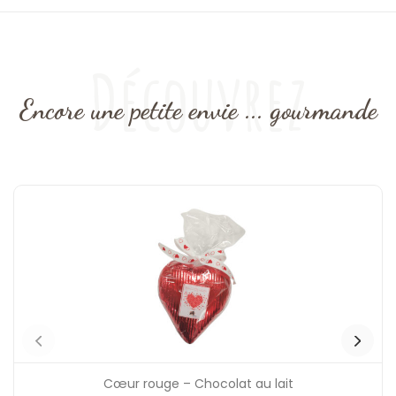
Découvrez
Encore une petite envie ... gourmande
Cœur rouge – Chocolat au lait