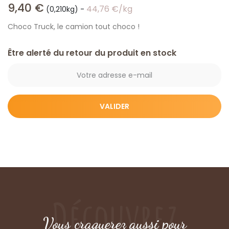
9,40
€
44,76
€
/kg
(0,210kg)
-
Choco Truck, le camion tout choco !
Être alerté du retour du produit en stock
Découvrez
Vous craquerez aussi pour