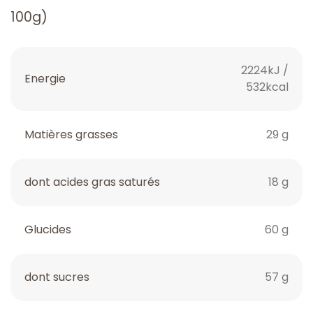
100g)
2224kJ /
Energie
532kcal
Matières grasses
29 g
dont acides gras saturés
18 g
Glucides
60 g
dont sucres
57 g