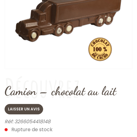
Découvrez
Camion – chocolat au lait
LAISSER UN AVIS
Réf:
3266054418148
Rupture de stock