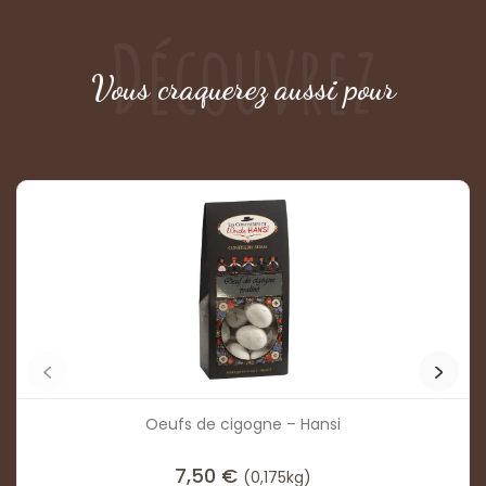
Découvrez
Vous craquerez aussi pour
Oeufs de cigogne – Hansi
7,50
€
(0,175kg)