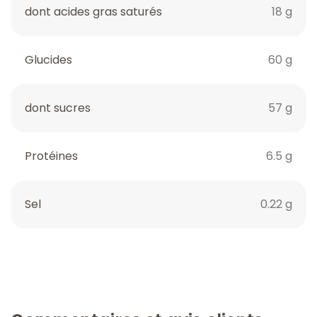
dont acides gras saturés
18 g
Glucides
60 g
dont sucres
57 g
Protéines
6.5 g
Sel
0.22 g