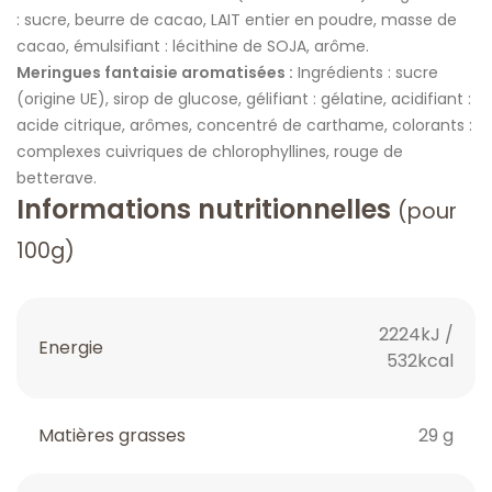
: sucre, beurre de cacao, LAIT entier en poudre, masse de
cacao, émulsifiant : lécithine de SOJA, arôme.
Meringues fantaisie aromatisées :
Ingrédients : sucre
(origine UE), sirop de glucose, gélifiant : gélatine, acidifiant :
acide citrique, arômes, concentré de carthame, colorants :
complexes cuivriques de chlorophyllines, rouge de
betterave.
Informations nutritionnelles
(pour
100g)
2224kJ /
Energie
532kcal
Matières grasses
29 g