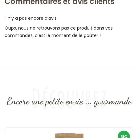
Commentaires et avis clients
Il n’y a pas encore d’avis.
Oups, nous ne retrouvons pas ce produit dans vos
commandes, c’est le moment de le goûter !
Découvrez
Encore une petite envie ... gourmande
BIO