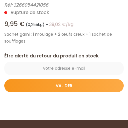
Réf:
3266054421056
Rupture de stock
9,95
€
39,02
€
/kg
(0,255kg)
-
Sachet garni : 1 moulage + 2 œufs creux + 1 sachet de
soufflages
Être alerté du retour du produit en stock