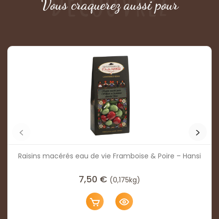
Découvrez
Vous craquerez aussi pour
Raisins macérés eau de vie Framboise & Poire – Hansi
7,50
€
(0,175kg)