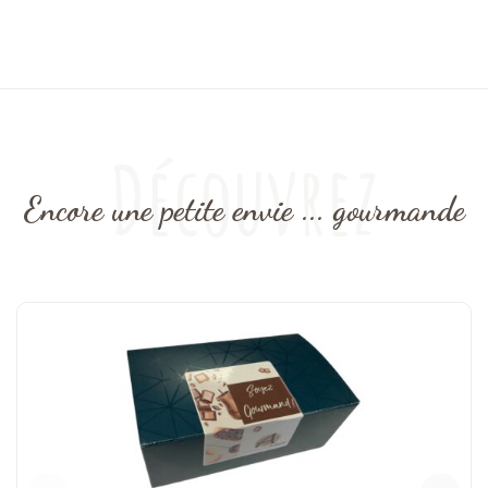
Découvrez
Encore une petite envie ... gourmande