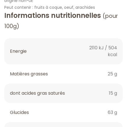
origine non-UE
Peut contenir : fruits à coque, oeuf, arachides
Informations nutritionnelles
(pour
100g)
2110 kJ / 504
Energie
kcal
Matières grasses
25 g
dont acides gras saturés
15 g
Glucides
63 g