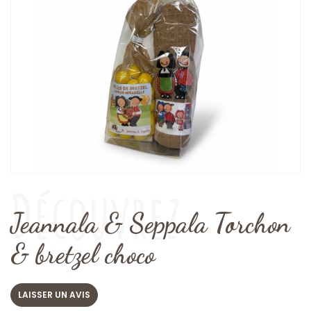
Découvrez
Jeannala & Seppala Torchon
& bretzel choco
LAISSER UN AVIS