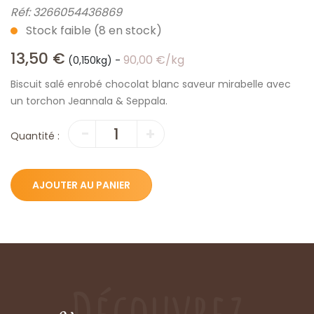
Réf:
3266054436869
Stock faible (8 en stock)
13,50
€
90,00
€
/kg
(0,150kg)
-
Biscuit salé enrobé chocolat blanc saveur mirabelle avec
un torchon Jeannala & Seppala.
quantité
-
+
Quantité :
de
Jeannala
&
AJOUTER AU PANIER
Seppala
Torchon
&
bretzel
choco