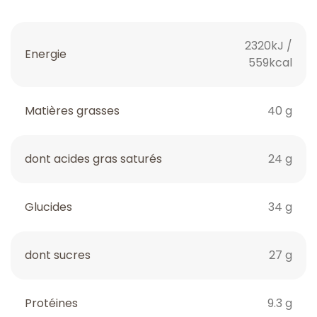
2320kJ /
Energie
559kcal
Matières grasses
40 g
dont acides gras saturés
24 g
Glucides
34 g
dont sucres
27 g
Protéines
9.3 g