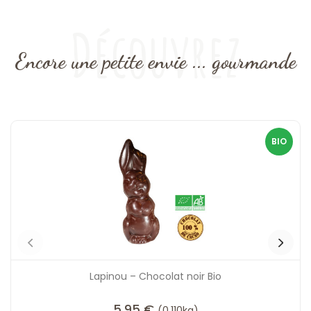
Découvrez
Encore une petite envie ... gourmande
BIO
Lapinou – Chocolat noir Bio
5,95
€
(0,110kg)