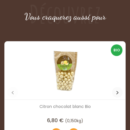
Découvrez
Vous craquerez aussi pour
BIO
Citron chocolat blanc Bio
6,80
€
(0,150kg)