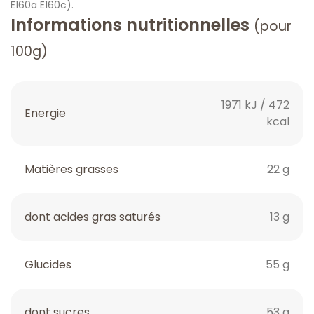
E160a E160c).
Informations nutritionnelles
(pour
100g)
1971 kJ / 472
Energie
kcal
Matières grasses
22 g
dont acides gras saturés
13 g
Glucides
55 g
dont sucres
53 g