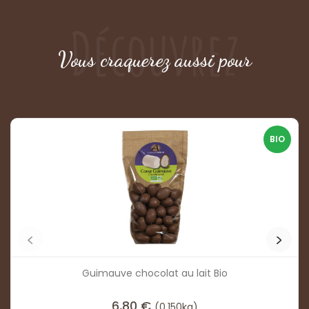
Découvrez
Vous craquerez aussi pour
BIO
Guimauve chocolat au lait Bio
6,80
€
(0,150kg)