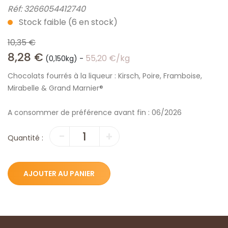
Réf:
3266054412740
Stock faible (6 en stock)
10,35
€
8,28
€
55,20
€
/kg
(0,150kg)
-
Chocolats fourrés à la liqueur : Kirsch, Poire, Framboise,
Mirabelle & Grand Marnier®
A consommer de préférence avant fin : 06/2026
quantité
-
+
Quantité :
de
Chardons
–
AJOUTER AU PANIER
Chocolat
fourré
liqueur