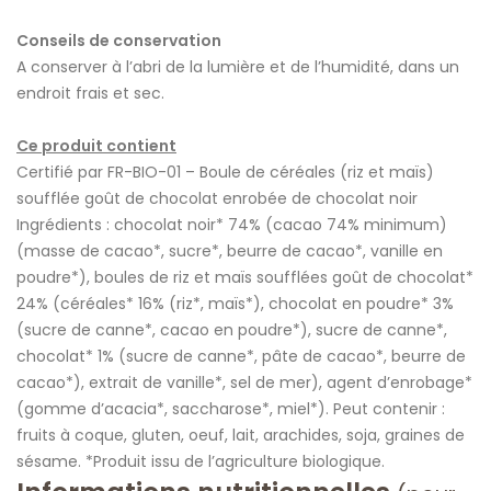
Conseils de conservation
A conserver à l’abri de la lumière et de l’humidité, dans un
endroit frais et sec.
Ce produit contient
Certifié par FR-BIO-01 – Boule de céréales (riz et maïs)
soufflée goût de chocolat enrobée de chocolat noir
Ingrédients : chocolat noir* 74% (cacao 74% minimum)
(masse de cacao*, sucre*, beurre de cacao*, vanille en
poudre*), boules de riz et maïs soufflées goût de chocolat*
24% (céréales* 16% (riz*, maïs*), chocolat en poudre* 3%
(sucre de canne*, cacao en poudre*), sucre de canne*,
chocolat* 1% (sucre de canne*, pâte de cacao*, beurre de
cacao*), extrait de vanille*, sel de mer), agent d’enrobage*
(gomme d’acacia*, saccharose*, miel*). Peut contenir :
fruits à coque, gluten, oeuf, lait, arachides, soja, graines de
sésame. *Produit issu de l’agriculture biologique.