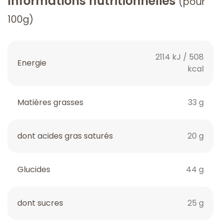
Informations nutritionnelles
(pour
100g)
2114 kJ / 508
Energie
kcal
Matières grasses
33 g
dont acides gras saturés
20 g
Glucides
44 g
dont sucres
25 g