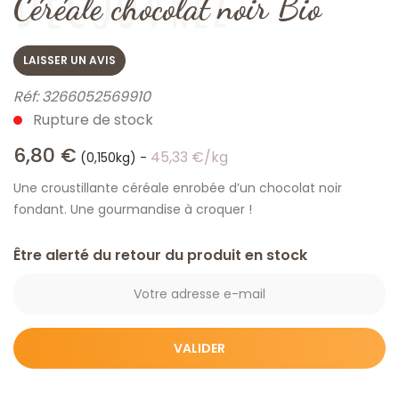
Céréale chocolat noir Bio
LAISSER UN AVIS
Réf:
3266052569910
Rupture de stock
6,80
€
45,33
€
/kg
(0,150kg)
-
Une croustillante céréale enrobée d’un chocolat noir
fondant. Une gourmandise à croquer !
Être alerté du retour du produit en stock