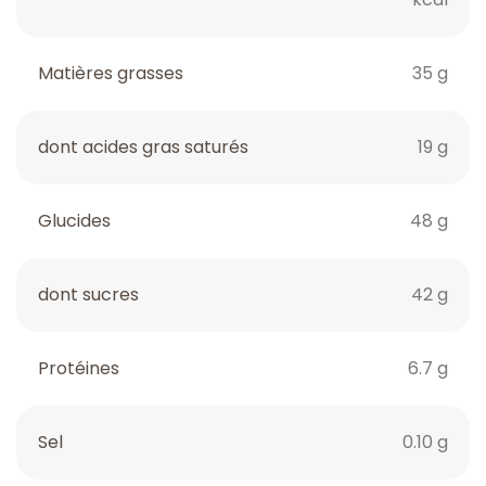
Matières grasses
35 g
dont acides gras saturés
19 g
Glucides
48 g
dont sucres
42 g
Protéines
6.7 g
Sel
0.10 g