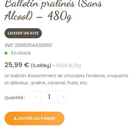
Ballotin pralinés (Sans
Alcool) – 480g
LAISSER UN AVIS
Réf:
3266054420950
En stock
25,99
€
54,15
€
/kg
(0,480kg)
-
Un ballotin d’assortiment de chocolats fondants, croquants
et délicieux : praliné, caramel, fruits, etc.
quantité
-
+
Quantité :
de
Ballotin
pralinés
AJOUTER AU PANIER
(Sans
Alcool)