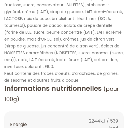
fructose, sucre, conservateur : SULFITES), stabilisant :
glycérol, crème (LAIT), sirop de glucose, LAIT demi-écrémé,
LACTOSE, noix de coco, émulsifiant : lécithines (SOJA,
tournesol), poudre de cacao, éclats de crêpe dentelle
(farine de BLE, sucre, beurre concentré (LAIT), LAIT écrémé
en poudre, malt d’ORGE, sel), arômes, jus de citron vert
(sirop de glucose, jus concentré de citron vert), éclats de
NOISETTES caramélisées (NOISETTES, sucre, caramel (sucre,
eau)), café, LAIT écrémé, lactosérum (LAIT), sel, amidon,
invertase, colorant : E100.
Peut contenir des traces d’oeufs, d’arachides, de graines,
de sésame et d’autres fruits à coque.
Informations nutritionnelles
(pour
100g)
2244kJ / 539
Energie
kcal